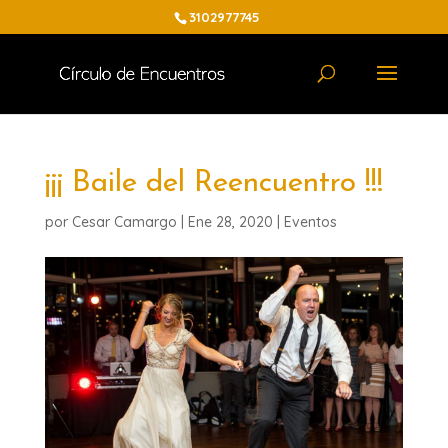
3102977745
¡¡¡ Baile del Reencuentro !!!
por
Cesar Camargo
|
Ene 28, 2020
|
Eventos