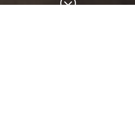
;
Permítanos
presentarnos
Este es un club promovido por
César
Camargo
(psicólogo) y por
Martha
Camargo
(Terapeuta) . Si está pensando
en que ha llegado el momento de conocer
gente, este sitio aplica.
Llevamos más de
20 años
generando un